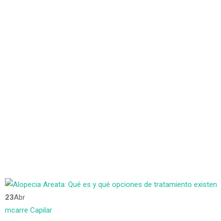
23
Abr
mcarre
Capilar