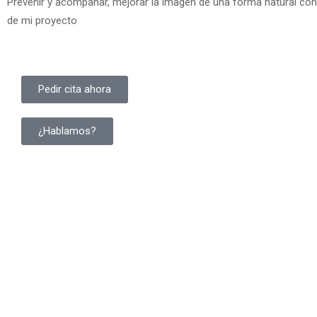
Prevenir y acompañar, mejorar la imagen de una forma natural con 
de mi proyecto
Pedir cita ahora
¿Hablamos?